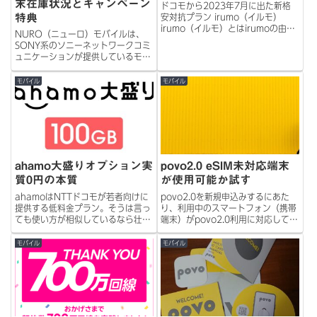
末在庫状況とキャンペーン
ドコモから2023年7月に出た新格
特典
安対抗プラン irumo（イルモ）
irumo（イルモ）とはirumoの由来
NURO（ニューロ）モバイルは、
はドコモ公式発表で以下のように説
SONY系のソニーネットワークコミ
明されています。「あなたに
ュニケーションが提供しているモバ
iru（要る、必要とされる）」「あ
イル通信サービスです。So-netの
なたのそばにiru（いる）」ドコモ
NUROブランドのひとつで、2016
モバイル
モバイル
を表現...
年10月1日にリニューアルとともに
取扱いスタートとなりました。
NURO...
ahamo大盛りオプション実
povo2.0 eSIM未対応端末
質0円の本質
が使用可能か試す
ahamoはNTTドコモが若者向けに
povo2.0を新規申込みするにあた
提供する低料金プラン。そうは言っ
り、利用中のスマートフォン（携帯
ても使い方が相似しているなら壮年
端末）がpovo2.0利用に対応してい
でも老年でも使っていいわけで。実
るかどうか確認する必要がありま
際、ahamo大盛りとは一体なんな
す。これを失念すると、ここぞとい
モバイル
モバイル
のか？ahamo大盛りの本質に迫り
う段階でほぼ後悔することになりか
ます。という妄想で大盛りオプショ
ねません。そこでまず下記ページ
ン実質0...
（povo...