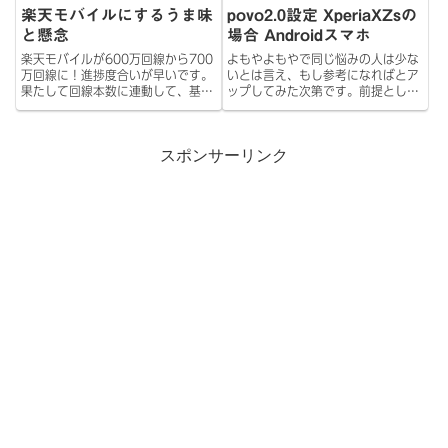
楽天モバイルにするうま味
povo2.0設定 XperiaXZsの
と懸念
場合 Androidスマホ
楽天モバイルが600万回線から700
よもやよもやで同じ悩みの人は少な
万回線に！進捗度合いが早いです。
いとは言え、もし参考になればとア
果たして回線本数に連動して、基地
ップしてみた次第です。前提とし
局の充実が伴ってくるのか、正直ち
て、スマートフォンがAndroid端末
ょっとクエスチョンです。ただ、思
で、機種がXperia XZsの方で、
いっきり期待はしています。なぜな
povo2.0を使おうとして、利用を開
スポンサーリンク
ら楽天モバイルユーザーだから(｀･
始しようとしたけど、スタートガ
ω･´)（...
イ...