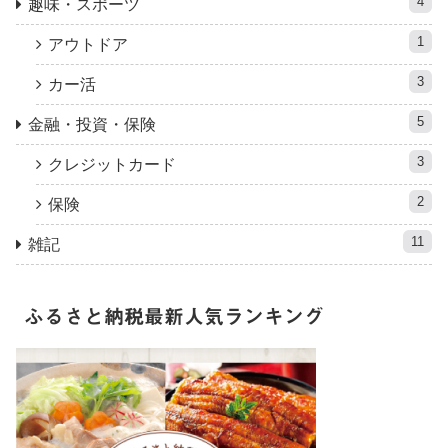
4
趣味・スポーツ
1
アウトドア
3
カー活
5
金融・投資・保険
3
クレジットカード
2
保険
11
雑記
ふるさと納税最新人気ランキング