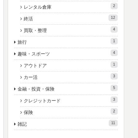
2
レンタル倉庫
12
終活
4
買取・整理
1
旅行
4
趣味・スポーツ
1
アウトドア
3
カー活
5
金融・投資・保険
3
クレジットカード
2
保険
11
雑記