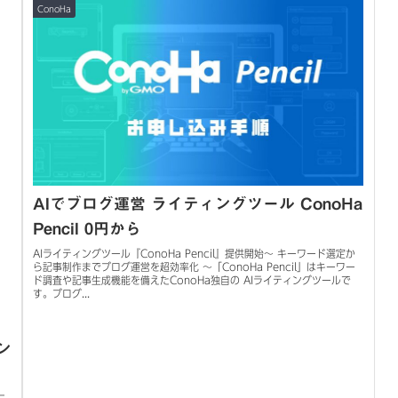
ConoHa
AIでブログ運営 ライティングツール ConoHa
Pencil 0円から
AIライティングツール『ConoHa Pencil』提供開始～ キーワード選定か
ら記事制作までブログ運営を超効率化 ～「ConoHa Pencil」はキーワー
ド調査や記事生成機能を備えたConoHa独自の AIライティングツールで
す。ブログ...
ン
ニ