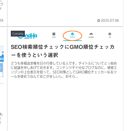
Oブ
タ
09
2025.07.06
ConoHa
SEO検索順位チェックにGMO順位チェッカ
ーを使うという選択
どうも幸福追求権を日々行使している人です。タイトルについてとっ始め
に結論を申しあげておきます。コンテンツ不十分なブログなのに、検索エ
ンジンの上位表示を狙って、SEO対策としてGMO順位チェッカーなるツ
ールを使おうなんておこがましいし、おそら...
っ
も
キ
で