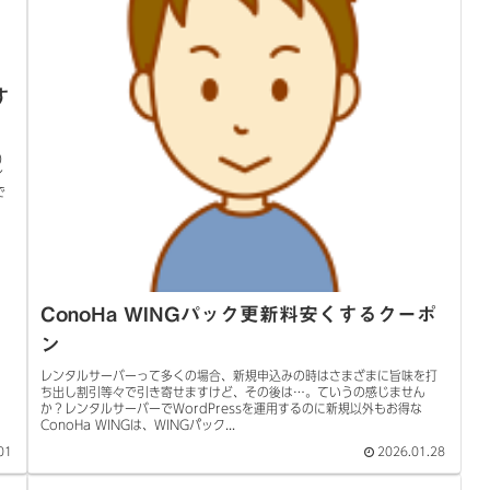
す
）
イ
で
ConoHa WINGパック更新料安くするクーポ
ン
レンタルサーバーって多くの場合、新規申込みの時はさまざまに旨味を打
ち出し割引等々で引き寄せますけど、その後は…。ていうの感じません
か？レンタルサーバーでWordPressを運用するのに新規以外もお得な
ConoHa WINGは、WINGパック...
01
2026.01.28