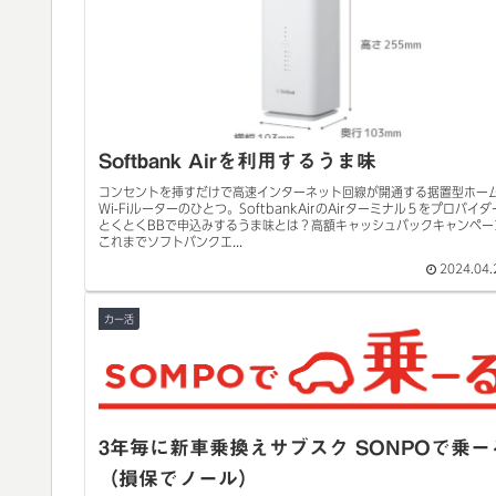
Softbank Airを利用するうま味
コンセントを挿すだけで高速インターネット回線が開通する据置型ホー
Wi-Fiルーターのひとつ。SoftbankAirのAirターミナル５をプロバイダ
とくとくBBで申込みするうま味とは？高額キャッシュバックキャンペー
これまでソフトバンクエ...
2024.04.
カー活
3年毎に新車乗換えサブスク SONPOで乗ー
（損保でノール）