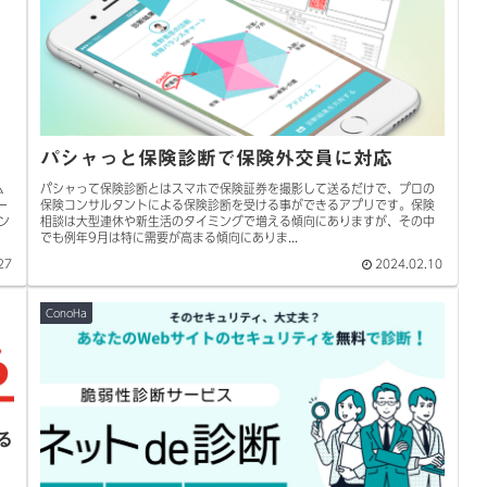
パシャっと保険診断で保険外交員に対応
ム
パシャって保険診断とはスマホで保険証券を撮影して送るだけで、プロの
ー
保険コンサルタントによる保険診断を受ける事ができるアプリです。保険
ン
相談は大型連休や新生活のタイミングで増える傾向にありますが、その中
でも例年9月は特に需要が高まる傾向にありま...
27
2024.02.10
ConoHa
る