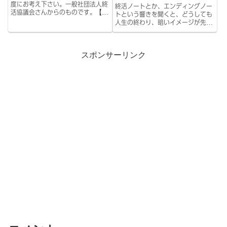
度にお考え下さい。一般社団法人終
終活ノートとか、エンディングノー
活協議会さんからのものです。【必
トという響きを聞くと、どうしても
要な老後資金の公式】（月の年金額
人生の終わり、暗いイメージが先行
─ 想定支出）×12×想定生存年数
してしまうのは自分だけでしょう
＝マイナス〇円が老後に必要な貯金
か。そう以前の自分はまったく完全
額※想定支出には、余暇も含めて算
に100％そうでした。しかし今は考
出するのだそ...
スポンサーリンク
え方が180度転換した。終活ノート
は人生のTod...